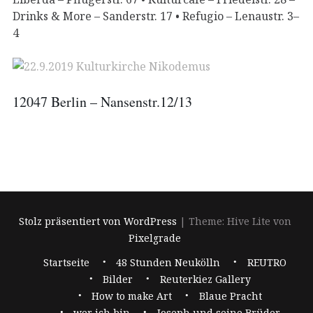
Drinks & More – Sanderstr. 17 • Refugio – Lenaustr. 3–
4
12047 Berlin – Nansenstr.12/13
Stolz präsentiert von WordPress
|
Theme: Hive Lite von
Pixelgrade
Footer-
Startseite
48 Stunden Neukölln
REUTRO
Navigation
Bilder
Reuterkiez Gallery
How to make Art
Blaue Pracht
wer ich bin
Joseph und seine Brüder