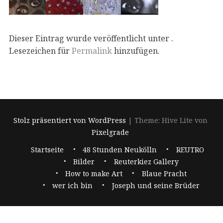
Dieser Eintrag wurde veröffentlicht unter .
Lesezeichen für
Permalink
hinzufügen.
Stolz präsentiert von WordPress
|
Theme: Hive Lite von
Pixelgrade
Footer-
Startseite
48 Stunden Neukölln
REUTRO
Navigation
Bilder
Reuterkiez Gallery
How to make Art
Blaue Pracht
wer ich bin
Joseph und seine Brüder