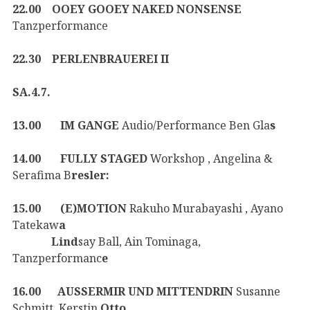
22.00 OOEY GOOEY NAKED NONSENSE
Tanzperformance
22.30 PERLENBRAUEREI II
SA.4.7.
13.00 IM GANGE
Audio/Performance Ben Gla
s
14.00 FULLY STAGED
Workshop , Angelina &
Serafima B
resler:
15.00 (E)MOTION
Rakuho Murabayashi , Ayano
Tatekaw
a
Lind
say Ball, Ain Tominaga,
Tanzperformanc
e
16.00 AUSSERMIR UND MITTENDRIN
Susanne
Schmitt ,Kerstin
Otto