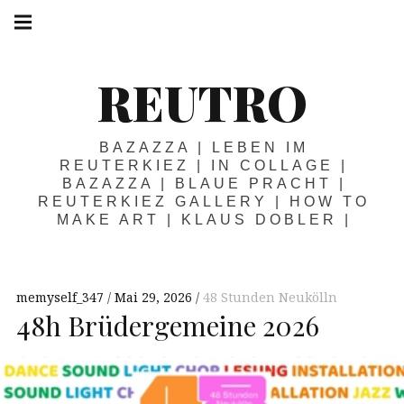
Springe
Hauptnavigation
zum
Menü
Inhalt
REUTRO
BAZAZZA | LEBEN IM
REUTERKIEZ | IN COLLAGE |
BAZAZZA | BLAUE PRACHT |
REUTERKIEZ GALLERY | HOW TO
MAKE ART | KLAUS DOBLER |
memyself_347
Mai 29, 2026
48 Stunden Neukölln
48h Brüdergemeine 2026