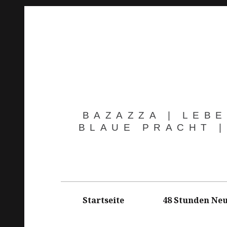
Springe
zum
Inhalt
BAZAZZA | LEBE
BLAUE PRACHT |
Hauptnavigation
Startseite
48 Stunden Neu