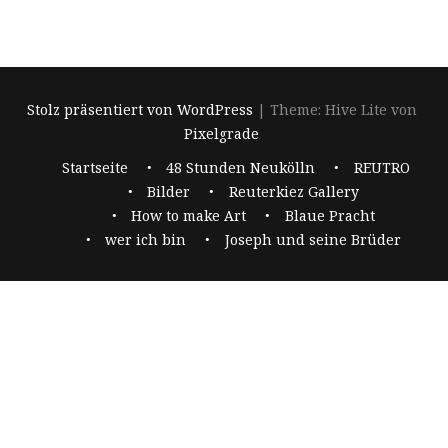
Stolz präsentiert von WordPress
|
Theme: Hive Lite von
Pixelgrade
Footer-
Startseite
48 Stunden Neukölln
REUTRO
Navigation
Bilder
Reuterkiez Gallery
How to make Art
Blaue Pracht
wer ich bin
Joseph und seine Brüder