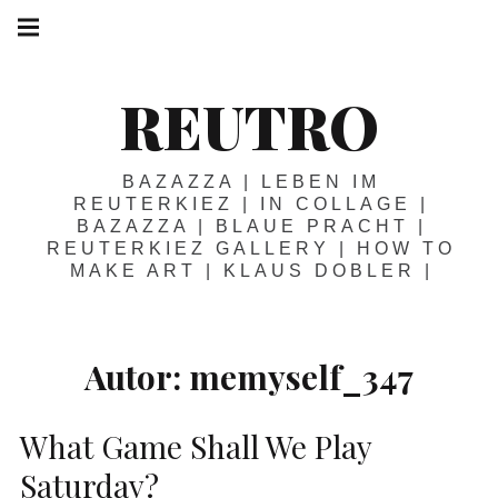
Springe
Hauptnavigation
zum
Menü
Inhalt
REUTRO
BAZAZZA | LEBEN IM
REUTERKIEZ | IN COLLAGE |
BAZAZZA | BLAUE PRACHT |
REUTERKIEZ GALLERY | HOW TO
MAKE ART | KLAUS DOBLER |
Autor:
memyself_347
What Game Shall We Play
Saturday?