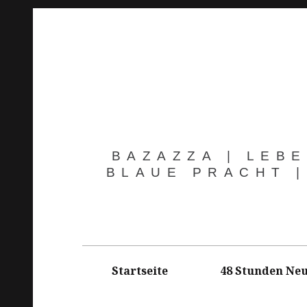
Springe
zum
Inhalt
BAZAZZA | LEBE
BLAUE PRACHT |
Hauptnavigation
Startseite
48 Stunden Neu