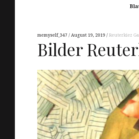
Bla
memyself_347
August 19, 2019
Reuterkiez Ga
Bilder Reuter