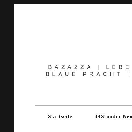
Springe
zum
Inhalt
BAZAZZA | LEBE
BLAUE PRACHT |
Hauptnavigation
Startseite
48 Stunden Neu