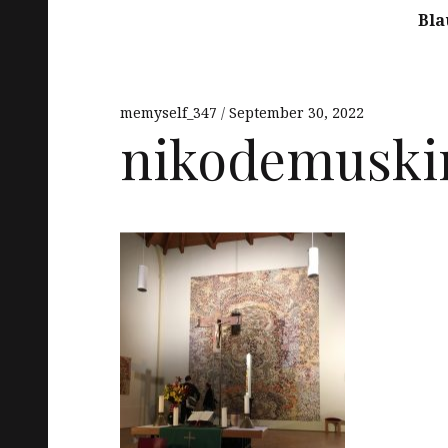
Bla
memyself_347
September 30, 2022
nikodemuskir