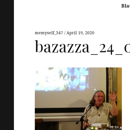
Bla
memyself_347
April 19, 2020
bazazza_24_