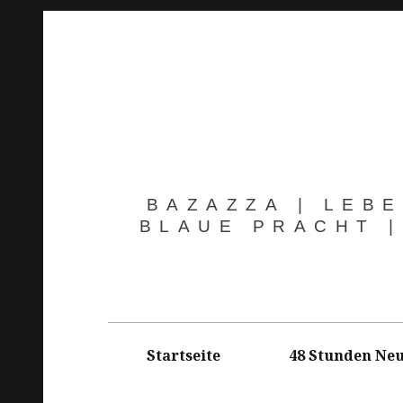
Springe
zum
Inhalt
BAZAZZA | LEBE
BLAUE PRACHT |
Hauptnavigation
Startseite
48 Stunden Neu