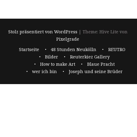
Stolz präsentiert von WordPress
|
Theme: Hive Lite von
Pixelgrade
Footer-
Startseite
48 Stunden Neukölln
REUTRO
Navigation
Bilder
Reuterkiez Gallery
How to make Art
Blaue Pracht
wer ich bin
Joseph und seine Brüder