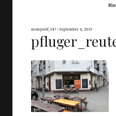
Bla
memyself_347
September 4, 2019
pfluger_reut