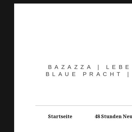
Springe
zum
Inhalt
BAZAZZA | LEBE
BLAUE PRACHT |
Hauptnavigation
Startseite
48 Stunden Neu