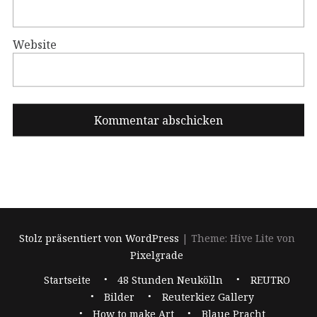
Website
Stolz präsentiert von WordPress
|
Theme: Hive Lite von
Pixelgrade
Footer-
Startseite
48 Stunden Neukölln
REUTRO
Navigation
Bilder
Reuterkiez Gallery
How to make Art
Blaue Pracht