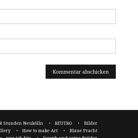
8 Stunden Neukölln
REUTRO
Bilder
llery
How to make Art
Blaue Pracht
wer ich bin
Joseph und seine Brüder