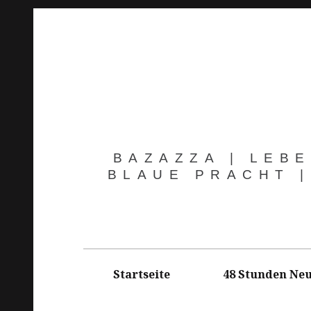
Springe
zum
Inhalt
BAZAZZA | LEBE
BLAUE PRACHT |
Hauptnavigation
Startseite
48 Stunden Neu